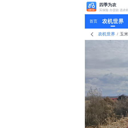
四季为农
买保险 办贷款 选农
农机世界
首页
农机世界
/
玉