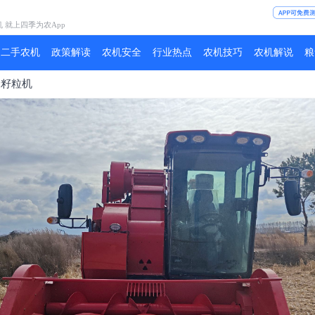
机 就上四季为农App
二手农机
政策解读
农机安全
行业热点
农机技巧
农机解说
粮
米籽粒机