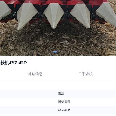
机4YZ-4LP
补贴信息
二手农机
雷沃
潍柴雷沃
4YZ-4LP